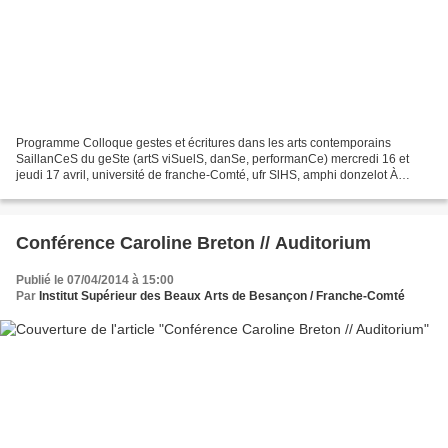
Programme Colloque gestes et écritures dans les arts contemporains
SaillanCeS du geSte (artS viSuelS, danSe, performanCe) mercredi 16 et
jeudi 17 avril, université de franche-Comté, ufr SlHS, amphi donzelot À
rebours d'une conception du "geste" relégué...
Conférence Caroline Breton // Auditorium
Publié le 07/04/2014 à 15:00
Par
Institut Supérieur des Beaux Arts de Besançon / Franche-Comté