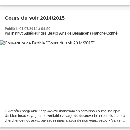
le 15 Avril 2014, 18:00 Durée: 15-18 Avril...
Cours du soir 2014/2015
Publié le 01/07/2014 à 09:50
Par
Institut Supérieur des Beaux Arts de Besançon / Franche-Comté
Livret téléchargeable : http://www.isbabesancon.com/isba-coursdusoir.pdf
Un bien beau voyage « Le véritable voyage de découverte ne consiste pas à
chercher de nouveaux paysages mais à avoir de nouveaux yeux. » Marcel
Proust Comme l’évoque cette nouvelle...