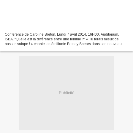
Conférence de Caroline Breton. Lundi 7 avril 2014, 16H00, Auditorium,
ISBA. "Quelle est la différence entre une femme ?" « Tu ferais mieux de
bosser, salope ! » chante la sémillante Britney Spears dans son nouveau
single, Work Bitch. Comme Virginia Woolf...
Publicité