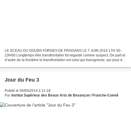
LE SCEAU DU DOUBS FORGES DE FRAISANS LE 7 JUIN 2014 17H 30-
23H00 Longtemps être transfrontalier fut regardé comme suspect. De part et
d’autre de la frontière le transfrontalier est celui qui transgresse, qui joue de
la porosité de la ligne de démarcation...
Jour du Feu 3
Publié le 06/05/2014 à 11:18
Par
Institut Supérieur des Beaux Arts de Besançon / Franche-Comté